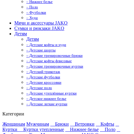
– Нижнее белье
– Поло
– Футболки
– Худи
Мячи и аксессуары JAKO
Сумки и рюкзаки JAKO
Детям
Детям
– Детские кофты и худи
– Детские шорты
– Детские тренировочные брюки
– Детские кофты флисовые
– Детские тренировочные куртки
– Детский трикотаж
– Детские футболки
– Детские кроссовки
– Детские поло
– Детские утеплённые куртки
– Детское нижнее белье
– Детские легкие куртки
Категории
Женщинам
Мужчинам
Брюки
Ветровки
Кофты
Куртки
Куртки утепленные
Нижнее белье
Поло