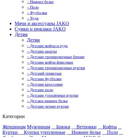
– Нижнее белье
– Поло
– Футболки
– Худи
Мячи и аксессуары JAKO
Сумки и рюкзаки JAKO
Детям
Детям
– Детские кофты и худи
– Детские шорты
– Детские тренировочные брюки
– Детские кофты флисовые
– Детские тренировочные куртки
– Детский трикотаж
– Детские футболки
– Детские кроссовки
– Детские поло
– Детские утеплённые куртки
– Детское нижнее белье
– Детские легкие куртки
Категории
Женщинам
Мужчинам
Брюки
Ветровки
Кофты
Куртки
Куртки утепленные
Нижнее белье
Поло