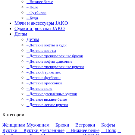
– Нижнее белье
– Поло
– Футболки
– Худи
Мячи и аксессуары JAKO
Сумки и рюкзаки JAKO
Детям
Детям
– Детские кофты и худи
– Детские шорты
– Детские тренировочные брюки
– Детские кофты флисовые
– Детские тренировочные куртки
– Детский трикотаж
– Детские футболки
– Детские кроссовки
– Детские поло
– Детские утеплённые куртки
– Детское нижнее белье
– Детские легкие куртки
Категории
Женщинам
Мужчинам
Брюки
Ветровки
Кофты
Куртки
Куртки утепленные
Нижнее белье
Поло