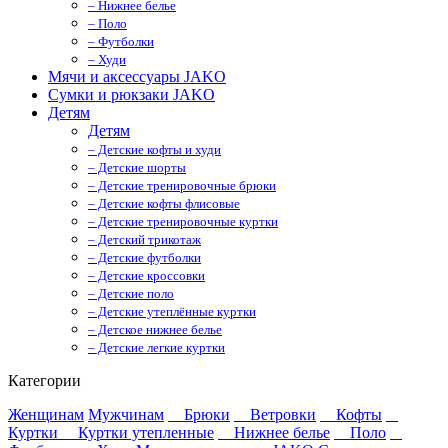
– Нижнее белье
– Поло
– Футболки
– Худи
Мячи и аксессуары JAKO
Сумки и рюкзаки JAKO
Детям
Детям
– Детские кофты и худи
– Детские шорты
– Детские тренировочные брюки
– Детские кофты флисовые
– Детские тренировочные куртки
– Детский трикотаж
– Детские футболки
– Детские кроссовки
– Детские поло
– Детские утеплённые куртки
– Детское нижнее белье
– Детские легкие куртки
Категории
Женщинам
Мужчинам
Брюки
Ветровки
Кофты
Куртки
Куртки утепленные
Нижнее белье
Поло