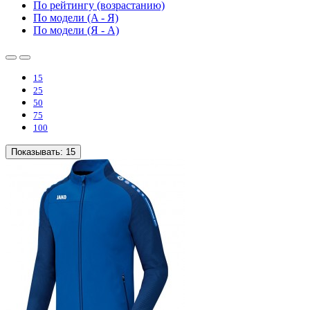
По рейтингу (возрастанию)
По модели (A - Я)
По модели (Я - A)
15
25
50
75
100
Показывать:
15