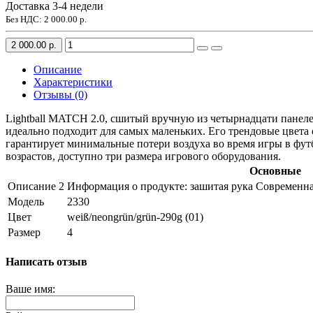
Доставка 3-4 недели
Без НДС:
2 000.00 р.
2 000.00 р.
Описание
Характеристики
Отзывы (0)
Lightball MATCH 2.0, сшитый вручную из четырнадцати панеле
идеально подходит для самых маленьких. Его трендовые цвета
гарантирует минимальные потери воздуха во время игры в фу
возрастов, доступно три размера игрового оборудования.
Основные
Описание 2
Информация о продукте: зашитая рука Современна
Модель
2330
Цвет
weiß/neongrün/grün-290g (01)
Размер
4
Написать отзыв
Ваше имя: