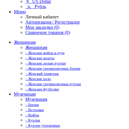
$
US Dollar
р.
Рубль
Меню
Личный кабинет
Авторизация / Регистрация
Мои закладки (0)
Сравнение товаров (0)
Женщинам
Женщинам
– Женские кофты и худи
– Женские шорты
– Женские легкие куртки
– Женские тренировочные брюки
– Женский трикотаж
– Женские поло
– Женские тренировочные куртки
– Женские футболки
Мужчинам
Мужчинам
– Брюки
– Ветровки
– Кофты
– Куртки
– Куртки утепленные