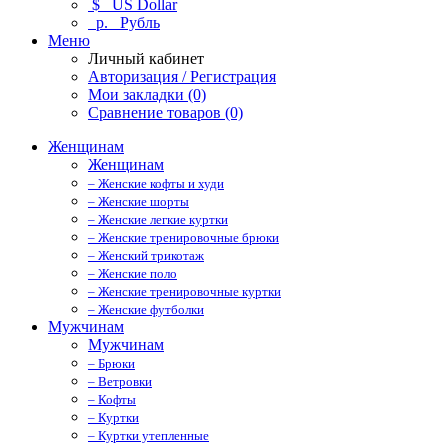
$
US Dollar
р.
Рубль
Меню
Личный кабинет
Авторизация / Регистрация
Мои закладки (0)
Сравнение товаров (0)
Женщинам
Женщинам
– Женские кофты и худи
– Женские шорты
– Женские легкие куртки
– Женские тренировочные брюки
– Женский трикотаж
– Женские поло
– Женские тренировочные куртки
– Женские футболки
Мужчинам
Мужчинам
– Брюки
– Ветровки
– Кофты
– Куртки
– Куртки утепленные