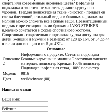
спорта или современные неоновые цвета? Вафельная
подкладка и эластичные манжеты делают куртку очень
удобной. Твердая полиэстерная ткань «рибстоп» придает ей
слегка блестящий, стильный вид, а в боковых карманах на
молнии можно сложить все важные вещи. Презентационный
пиджак с презентационными брюками JAKO STRIKER
идеально сочетается в форме спортивного костюма.
Спортивная - современная спортивная куртка доступна для
детей, женщин и мужчин в размерах от 128 до 164, от 34 до 44
в талии для женщин и от S до 4XL.
Основные
Информация о продукте: Сетчатая подкладка
Описание
Боковые карманы на молнии Эластичная манжета
2
материал: полиэстер Крепкая 100% полиэстер
Подкладка: вафельная сетка, 100% полиэстер
Модель
9816
Цвет
weiß/schwarz (00)
Написать отзыв
Ваше имя:
Рейтинг