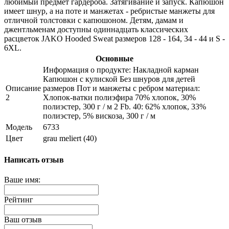
любимый предмет гардероба. Затягивание и запуск. Капюшон
имеет шнур, а на поте и манжетах - ребристые манжеты для
отличной толстовки с капюшоном. Детям, дамам и
джентльменам доступны одиннадцать классических
расцветок JAKO Hooded Sweat размеров 128 - 164, 34 - 44 и S -
6XL.
Основные
Информация о продукте: Накладной карман
Капюшон с кулиской Без шнуров для детей
Описание
размеров Пот и манжеты с ребром материал:
2
Хлопок-ватки полиэфира 70% хлопок, 30%
полиэстер, 300 г / м 2 Fb. 40: 62% хлопок, 33%
полиэстер, 5% вискоза, 300 г / м
Модель
6733
Цвет
grau meliert (40)
Написать отзыв
Ваше имя:
Рейтинг
Ваш отзыв