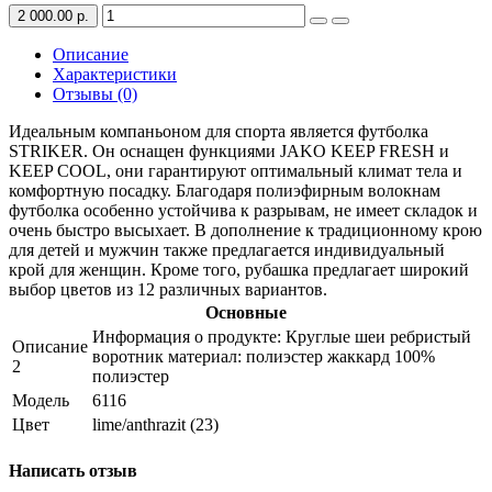
2 000.00 р.
Описание
Характеристики
Отзывы (0)
Идеальным компаньоном для спорта является футболка
STRIKER. Он оснащен функциями JAKO KEEP FRESH и
KEEP COOL, они гарантируют оптимальный климат тела и
комфортную посадку. Благодаря полиэфирным волокнам
футболка особенно устойчива к разрывам, не имеет складок и
очень быстро высыхает. В дополнение к традиционному крою
для детей и мужчин также предлагается индивидуальный
крой для женщин. Кроме того, рубашка предлагает широкий
выбор цветов из 12 различных вариантов.
Основные
Информация о продукте: Круглые шеи ребристый
Описание
воротник материал: полиэстер жаккард 100%
2
полиэстер
Модель
6116
Цвет
lime/anthrazit (23)
Написать отзыв