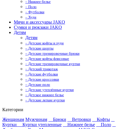
– Нижнее белье
– Поло
– Футболки
– Худи
Мячи и аксессуары JAKO
Сумки и рюкзаки JAKO
Детям
Детям
– Детские кофты и худи
– Детские шорты
– Детские тренировочные брюки
– Детские кофты флисовые
– Детские тренировочные куртки
– Детский трикотаж
– Детские футболки
– Детские кроссовки
– Детские поло
– Детские утеплённые куртки
– Детское нижнее белье
– Детские легкие куртки
Категории
Женщинам
Мужчинам
Брюки
Ветровки
Кофты
Куртки
Куртки утепленные
Нижнее белье
Поло