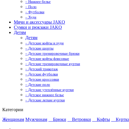
– Нижнее белье
– Поло
– Футболки
– Худи
Мячи и аксессуары JAKO
Сумки и рюкзаки JAKO
Детям
Детям
– Детские кофты и худи
– Детские шорты
– Детские тренировочные брюки
– Детские кофты флисовые
– Детские тренировочные куртки
– Детский трикотаж
– Детские футболки
– Детские кроссовки
– Детские поло
– Детские утеплённые куртки
– Детское нижнее белье
– Детские легкие куртки
Категории
Женщинам
Мужчинам
Брюки
Ветровки
Кофты
Куртк