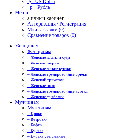
$
US Dollar
р.
Рубль
Меню
Личный кабинет
Авторизация / Регистрация
Мои закладки (0)
Сравнение товаров (0)
Женщинам
Женщинам
– Женские кофты и худи
– Женские шорты
– Женские легкие куртки
– Женские тренировочные брюки
– Женский трикотаж
– Женские поло
– Женские тренировочные куртки
– Женские футболки
Мужчинам
Мужчинам
– Брюки
– Ветровки
– Кофты
– Куртки
– Куртки утепленные