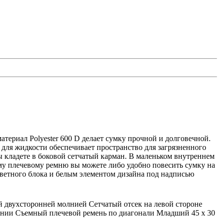
риал Polyester 600 D делает сумку прочной и долговечной.
 для жидкости обеспечивает пространство для загрязненного
ы кладете в боковой сетчатый карман. В маленьком внутреннем
му плечевому ремню вы можете либо удобно повесить сумку на
ветного блока и белым элементом дизайна под надписью
й двухсторонней молнией Сетчатый отсек на левой стороне
ении Съемный плечевой ремень по диагонали Младший 45 х 30