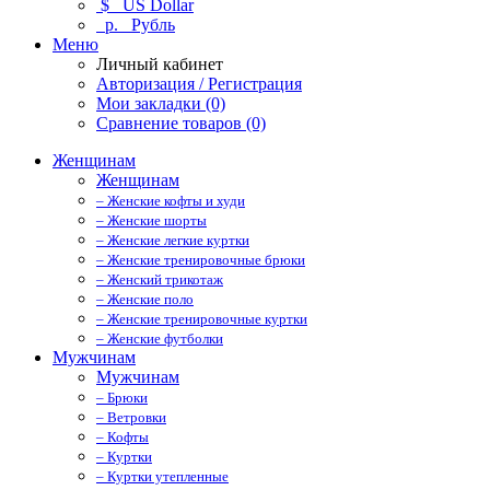
$
US Dollar
р.
Рубль
Меню
Личный кабинет
Авторизация / Регистрация
Мои закладки (0)
Сравнение товаров (0)
Женщинам
Женщинам
– Женские кофты и худи
– Женские шорты
– Женские легкие куртки
– Женские тренировочные брюки
– Женский трикотаж
– Женские поло
– Женские тренировочные куртки
– Женские футболки
Мужчинам
Мужчинам
– Брюки
– Ветровки
– Кофты
– Куртки
– Куртки утепленные