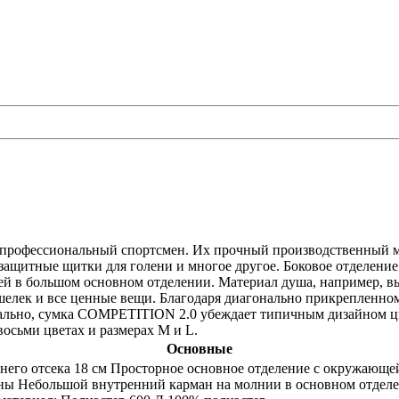
офессиональный спортсмен. Их прочный производственный мате
защитные щитки для голени и многое другое. Боковое отделение
тей в большом основном отделении. Материал душа, например, в
шелек и все ценные вещи. Благодаря диагонально прикрепленно
зуально, сумка COMPETITION 2.0 убеждает типичным дизайном ц
ьми цветах и ​​размерах M и L.
Основные
него отсека 18 см Просторное основное отделение с окружающе
оны Небольшой внутренний карман на молнии в основном отдел